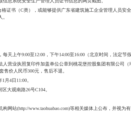
核信息系统安全生产管理人员证书信息的网页截图。
核合格证书（C类），或能够提供广东省建筑施工企业管理人员安
人。
，
每天上午
9:00至12:00，下午14:00至1
6
:
0
0（北京时间，法定节
法人营业执照复印件加盖单位公章到
桃花堡控股集团有限公司
（
每套售价人民币300元，售后不退。
年
1
月
4
日
1
1
:
0
0。
河区大观南路
26号C104
。
。
机构网站
(
http://www.taohuabao.com
)
等相关媒体上公布，并视为有