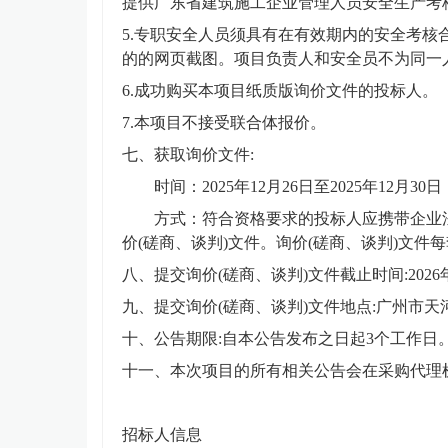
提供广东省建筑施工企业管理人员安全生产考
5.专职安全人员须具有在有效期内的安全考
的的网页截图。项目负责人和安全员不为同一
6.成功购买本项目纸质版询价文件的投标人。
7.本项目不接受联合体报价。
七、获取询价文件
:
时间
：
202
5
年
12
月
26
日至
202
5
年
12
月
30
日
方式：符合资格要求的投标人应携带企业
价(磋商、谈判)文件
。询价
(磋商、谈判)文件
八、提交询价
(磋商、谈判)文件截止时间
:202
6
九、提交询价
(磋商、谈判)文件地点:
广州市天
十、公告期限
:自本公告发布之日起
3
个工作日
十一、本次项目的所有相关公告会在采购代理
招标人信息