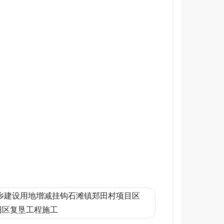
乡建设用地增减挂钩石滩镇郑田村项目区
旧区复垦工程施工