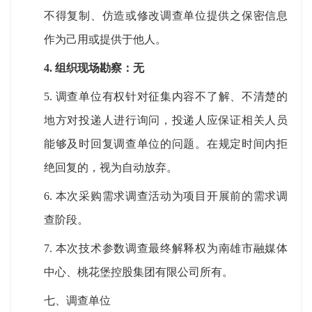
不得复制、仿造或修改调查单位提供之保密信息
作为己用或提供于他人
。
4.
组织现场勘察：
无
5.
调查
单位有权针对
征集内容
不了解、不清楚的
地方对投递人进行询问，投递人应保证相关人员
能够及时回复
调查
单位的问题。在规定时间内拒
绝回复的，视为自动放弃。
6.
本次采购需求
调查
活动为项目开展前的
需求调
查
阶段。
7.
本次技术参数
调查
最终解释权为
南雄市融媒体
中心、
桃花堡控股集团有限公司所有
。
七、
调查单位