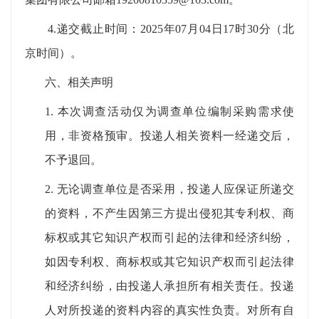
4
.
递交
截止时间：
202
5
年
07
月
04
日
17
时
30
分（北
京时间）
。
六、
相关声明
1.
本次
调查
活动仅为
调查
单位编制
采购需求
使
用，非资格预审。投递人相关资料一经递交后，
不予退回。
2.
无论
调查
单位是否采用，投递人应保证所
递交
的
资料
，不产生因第三方提出侵犯其专利权、商
标权或其它知识产权而引起的法律和经济纠纷，
如因专利权、商标权或其它知识产权而引起法律
和经济纠纷，由投递人承担所有相关责任。投递
人对所投递的资料
内容的
真实性负责
。
对所有自