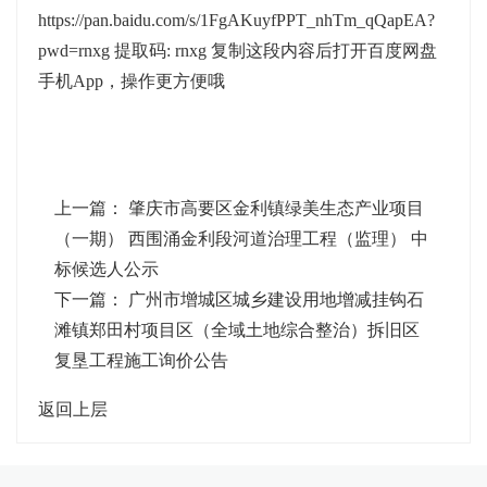
https://pan.baidu.com/s/1FgAKuyfPPT_nhTm_qQapEA?
pwd=rnxg
提取码: rnxg 复制这段内容后打开百度网盘
手机App，操作更方便哦
上一篇：
肇庆市高要区金利镇绿美生态产业项目
（一期） 西围涌金利段河道治理工程（监理） 中
标候选人公示
下一篇：
广州市增城区城乡建设用地增减挂钩石
滩镇郑田村项目区（全域土地综合整治）拆旧区
复垦工程施工询价公告
返回上层