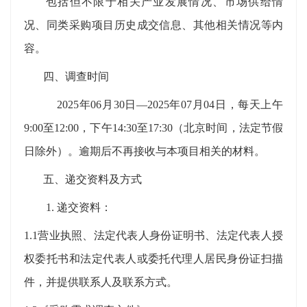
包括但不限于相关产业发展情况、市场供给情
况、同类采购项目历史成交信息、其他相关情况等
内
容
。
四、
调查
时间
202
5
年
06
月
30
日
—202
5
年
07
月
04
日
，每天上午
9:00至12:00，下午14:30至17:30（北京时间，法定节假
日除外）
。
逾期后不
再
接收与本项目相关的材料。
五、
递交资料及方式
1.
递交资料：
1.1
营业执照、法定代表人身份证明书、法定代表人授
权委托书
和
法定代表人或委托代理人居民身份证扫描
件
，并提供联系人及
联系方式
。