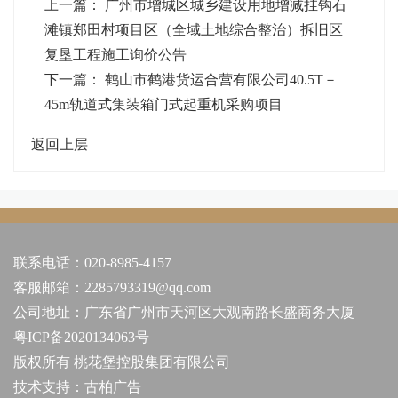
上一篇：
广州市增城区城乡建设用地增减挂钩石
滩镇郑田村项目区（全域土地综合整治）拆旧区
复垦工程施工询价公告
下一篇：
鹤山市鹤港货运合营有限公司40.5T－
45m轨道式集装箱门式起重机采购项目
返回上层
联系电话：020-8985-4157
客服邮箱：2285793319@qq.com
公司地址：广东省广州市天河区大观南路长盛商务大厦
粤ICP备2020134063号
版权所有 桃花堡控股集团有限公司
技术支持：
古柏广告